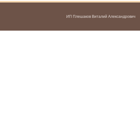
ИП Плешаков Виталий Александрович
ИНН 580300478459
ОГРНИП 321583500051951