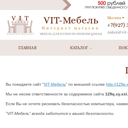
VIT-Мебель
Москва
+7(927)
Интернет магазин
zakaz@vit-
МЕБЕЛЬ ДЛЯ КУХНИ ПО НИЗКИМ ЦЕНАМ
ГЛАВНАЯ
КАТАЛОГ
ПОК
Вы покидаете сайт "
VIT-Мебель
" по внешней ссылке
http://129q.x
Мы не несем ответственности за содержимое сайта
129q.xy.xsl
Если Вы не хотите рисковать безопасностью компьютера, нажм
"VIT-Мебель" всегда заботится о вашей безопасности.