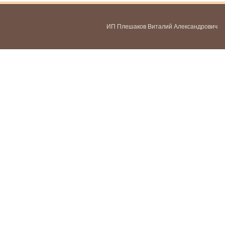
ИП Плешаков Виталий Александрович
ИНН 580300478459
ОГРНИП 321583500051951