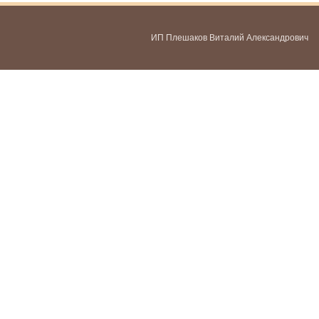
ИП Плешаков Виталий Александрович
ИНН 580300478459
ОГРНИП 321583500051951