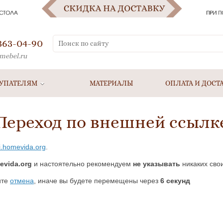
 363-04-90
mebel.ru
УПАТЕЛЯМ
МАТЕРИАЛЫ
ОПЛАТА И ДОСТ
Переход по внешней ссылк
ni.homevida.org
.
evida.org
и настоятельно рекомендуем
не указывать
никаких сво
ите
отмена
, иначе вы будете перемещены через
5
секунд