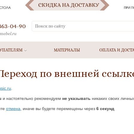
 363-04-90
mebel.ru
УПАТЕЛЯМ
МАТЕРИАЛЫ
ОПЛАТА И ДОСТ
Переход по внешней ссылк
sic.ru
.
u
и настоятельно рекомендуем
не указывать
никаких своих личных
ите
отмена
, иначе вы будете перемещены через
5
секунд