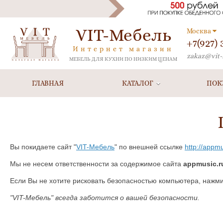
VIT-Мебель
Москва
+7(927)
Интернет магазин
zakaz@vit-
МЕБЕЛЬ ДЛЯ КУХНИ ПО НИЗКИМ ЦЕНАМ
ГЛАВНАЯ
КАТАЛОГ
ПОК
Вы покидаете сайт "
VIT-Мебель
" по внешней ссылке
http://appmu
Мы не несем ответственности за содержимое сайта
appmusic.r
Если Вы не хотите рисковать безопасностью компьютера, нажм
"VIT-Мебель" всегда заботится о вашей безопасности.