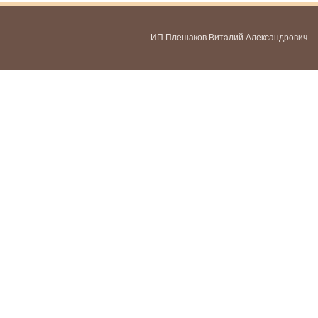
ИП Плешаков Виталий Александрович
ИНН 580300478459
ОГРНИП 321583500051951