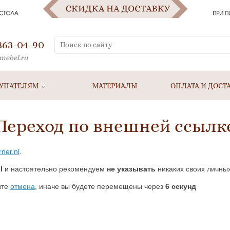
 363-04-90
mebel.ru
УПАТЕЛЯМ
МАТЕРИАЛЫ
ОПЛАТА И ДОСТ
Переход по внешней ссылк
rner.nl
.
l
и настоятельно рекомендуем
не указывать
никаких своих личных
ите
отмена
, иначе вы будете перемещены через
5
секунд