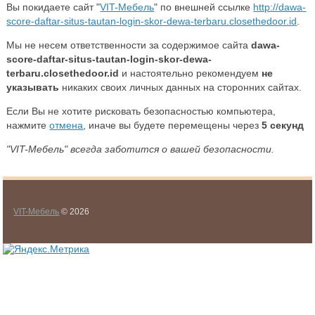
Вы покидаете сайт "
VIT-Мебель
" по внешней ссылке
http://dawa-
score-daftar-situs-tautan-login-skor-dewa-terbaru.closethedoor.id
.
Мы не несем ответственности за содержимое сайта
dawa-
score-daftar-situs-tautan-login-skor-dewa-
terbaru.closethedoor.id
и настоятельно рекомендуем
не
указывать
никаких своих личных данных на сторонних сайтах.
Если Вы не хотите рисковать безопасностью компьютера,
нажмите
отмена
, иначе вы будете перемещены через
5
секунд
"VIT-Мебель" всегда заботится о вашей безопасности.
VIT-Мебель
© 2026