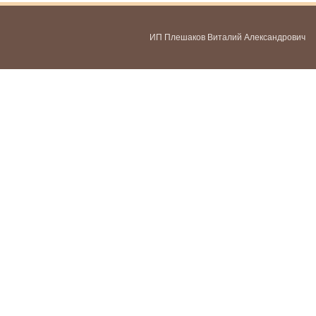
ИП Плешаков Виталий Александрович
ИНН 580300478459
ОГРНИП 321583500051951