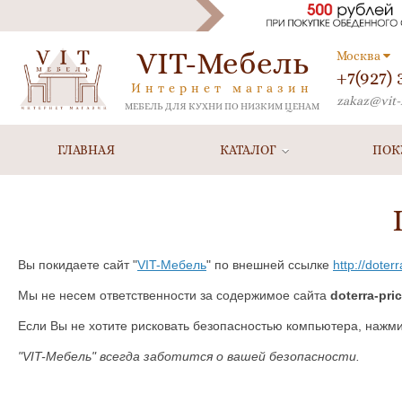
VIT-Мебель
Москва
+7(927)
Интернет магазин
zakaz@vit-
МЕБЕЛЬ ДЛЯ КУХНИ ПО НИЗКИМ ЦЕНАМ
ГЛАВНАЯ
КАТАЛОГ
ПОК
Вы покидаете сайт "
VIT-Мебель
" по внешней ссылке
http://doterr
Мы не несем ответственности за содержимое сайта
doterra-pri
Если Вы не хотите рисковать безопасностью компьютера, нажм
"VIT-Мебель" всегда заботится о вашей безопасности.