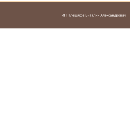
ИП Плешаков Виталий Александрович
ИНН 580300478459
ОГРНИП 321583500051951