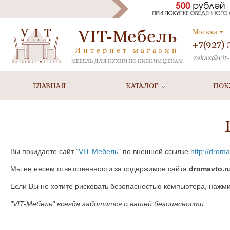
VIT-Мебель
Москва
+7(927)
Интернет магазин
zakaz@vit-
МЕБЕЛЬ ДЛЯ КУХНИ ПО НИЗКИМ ЦЕНАМ
ГЛАВНАЯ
КАТАЛОГ
ПОК
Вы покидаете сайт "
VIT-Мебель
" по внешней ссылке
http://droma
Мы не несем ответственности за содержимое сайта
dromavto.r
Если Вы не хотите рисковать безопасностью компьютера, нажм
"VIT-Мебель" всегда заботится о вашей безопасности.