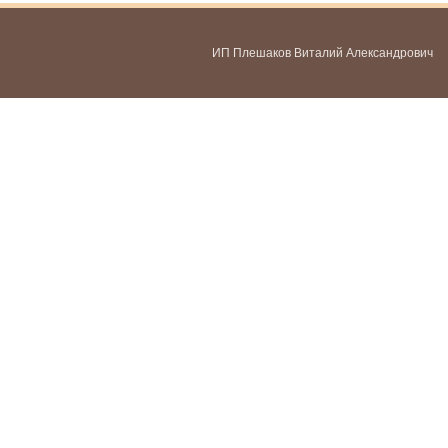
ИП Плешаков Виталий Александрович
ИНН 580300478459
ОГРНИП 321583500051951