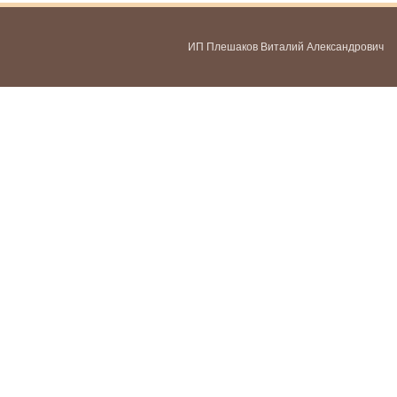
ИП Плешаков Виталий Александрович
ИНН 580300478459
ОГРНИП 321583500051951