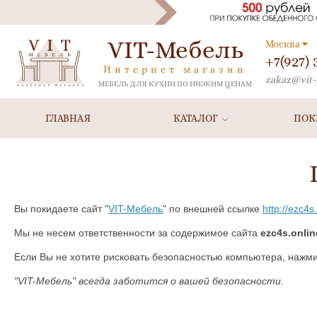
VIT-Мебель
Москва
+7(927)
Интернет магазин
zakaz@vit-
МЕБЕЛЬ ДЛЯ КУХНИ ПО НИЗКИМ ЦЕНАМ
ГЛАВНАЯ
КАТАЛОГ
ПОК
Вы покидаете сайт "
VIT-Мебель
" по внешней ссылке
http://ezc4s
Мы не несем ответственности за содержимое сайта
ezc4s.onlin
Если Вы не хотите рисковать безопасностью компьютера, нажм
"VIT-Мебель" всегда заботится о вашей безопасности.