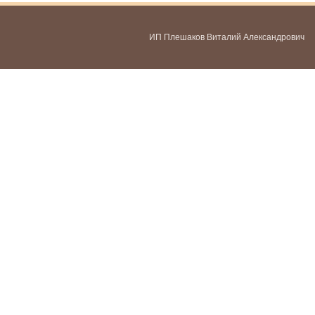
ИП Плешаков Виталий Александрович
ИНН 580300478459
ОГРНИП 321583500051951