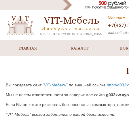
VIT-Мебель
Москва
+7(927)
Интернет магазин
zakaz@vit-
МЕБЕЛЬ ДЛЯ КУХНИ ПО НИЗКИМ ЦЕНАМ
ГЛАВНАЯ
КАТАЛОГ
ПОК
Вы покидаете сайт "
VIT-Мебель
" по внешней ссылке
http://g032
Мы не несем ответственности за содержимое сайта
g032xw.cy
Если Вы не хотите рисковать безопасностью компьютера, нажм
"VIT-Мебель" всегда заботится о вашей безопасности.