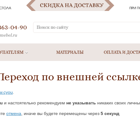
 363-04-90
mebel.ru
УПАТЕЛЯМ
МАТЕРИАЛЫ
ОПЛАТА И ДОСТ
Переход по внешней ссылк
xw.cyou
.
ou
и настоятельно рекомендуем
не указывать
никаких своих личны
ите
отмена
, иначе вы будете перемещены через
5
секунд