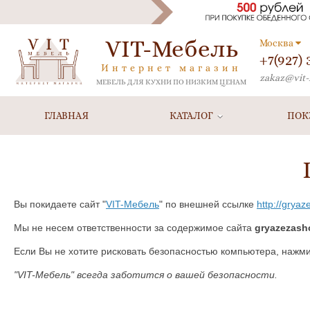
VIT-Мебель
Москва
+7(927)
Интернет магазин
zakaz@vit-
МЕБЕЛЬ ДЛЯ КУХНИ ПО НИЗКИМ ЦЕНАМ
ГЛАВНАЯ
КАТАЛОГ
ПОК
Вы покидаете сайт "
VIT-Мебель
" по внешней ссылке
http://gryaz
Мы не несем ответственности за содержимое сайта
gryazezashc
Если Вы не хотите рисковать безопасностью компьютера, нажм
"VIT-Мебель" всегда заботится о вашей безопасности.