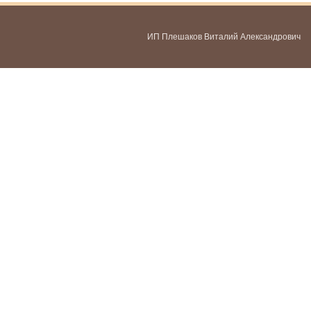
ИП Плешаков Виталий Александрович
ИНН 580300478459
ОГРНИП 321583500051951