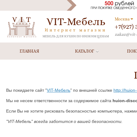
VIT-Мебель
Москва
+7(927)
Интернет магазин
zakaz@vit-
МЕБЕЛЬ ДЛЯ КУХНИ ПО НИЗКИМ ЦЕНАМ
ГЛАВНАЯ
КАТАЛОГ
ПОК
Вы покидаете сайт "
VIT-Мебель
" по внешней ссылке
http://huion
Мы не несем ответственности за содержимое сайта
huion-disc
Если Вы не хотите рисковать безопасностью компьютера, нажм
"VIT-Мебель" всегда заботится о вашей безопасности.