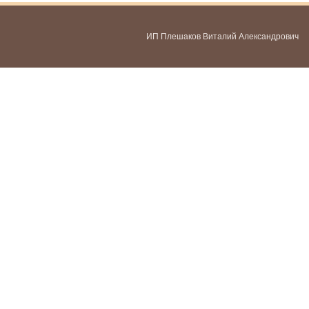
ИП Плешаков Виталий Александрович
ИНН 580300478459
ОГРНИП 321583500051951