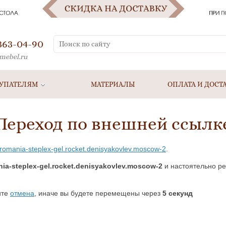
 363-04-90
mebel.ru
УПАТЕЛЯМ
МАТЕРИАЛЫ
ОПЛАТА И ДОСТ
Переход по внешней ссылк
5-romania-steplex-gel.rocket.denisyakovlev.moscow-2
.
nia-steplex-gel.rocket.denisyakovlev.moscow-2
и настоятельно р
ите
отмена
, иначе вы будете перемещены через
5
секунд