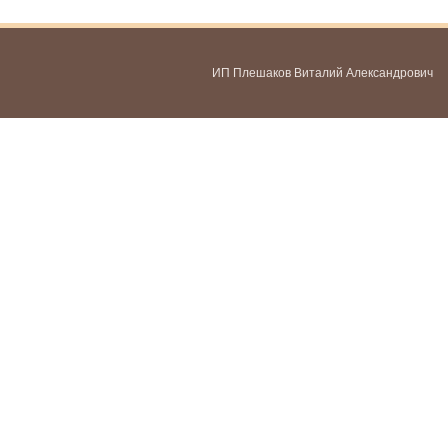
ИП Плешаков Виталий Александрович
ИНН 580300478459
ОГРНИП 321583500051951