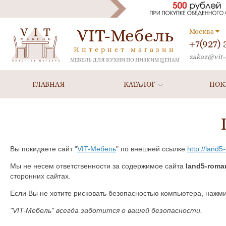
VIT-Мебель
Москва
+7(927)
Интернет магазин
zakaz@vit-
МЕБЕЛЬ ДЛЯ КУХНИ ПО НИЗКИМ ЦЕНАМ
ГЛАВНАЯ
КАТАЛОГ
ПОК
Вы покидаете сайт "
VIT-Мебель
" по внешней ссылке
http://land
Мы не несем ответственности за содержимое сайта
land5-roma
сторонних сайтах.
Если Вы не хотите рисковать безопасностью компьютера, нажм
"VIT-Мебель" всегда заботится о вашей безопасности.