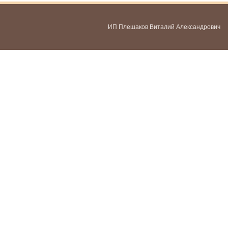
ИП Плешаков Виталий Александрович
ИНН 580300478459
ОГРНИП 321583500051951