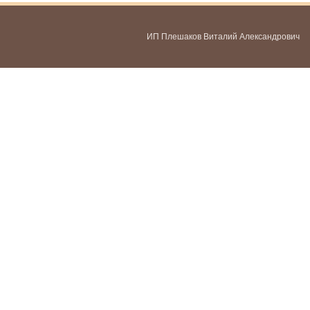
ИП Плешаков Виталий Александрович
ИНН 580300478459
ОГРНИП 321583500051951