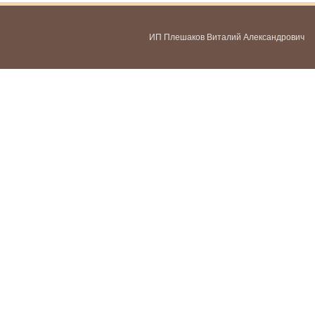
ИП Плешаков Виталий Александрович
ИНН 580300478459
ОГРНИП 321583500051951