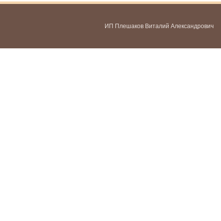
ИП Плешаков Виталий Александрович
ИНН 580300478459
ОГРНИП 321583500051951