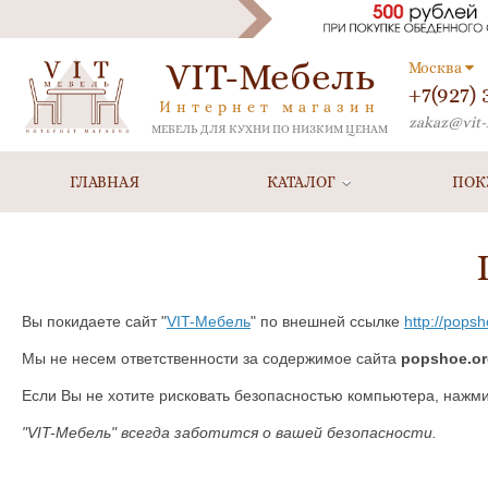
VIT-Мебель
Москва
+7(927)
Интернет магазин
zakaz@vit-
МЕБЕЛЬ ДЛЯ КУХНИ ПО НИЗКИМ ЦЕНАМ
ГЛАВНАЯ
КАТАЛОГ
ПОК
Вы покидаете сайт "
VIT-Мебель
" по внешней ссылке
http://pops
Мы не несем ответственности за содержимое сайта
popshoe.or
Если Вы не хотите рисковать безопасностью компьютера, нажм
"VIT-Мебель" всегда заботится о вашей безопасности.