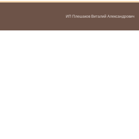
ИП Плешаков Виталий Александрович
ИНН 580300478459
ОГРНИП 321583500051951