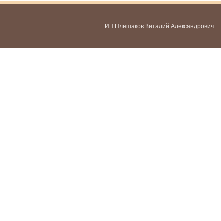
ИП Плешаков Виталий Александрович
ИНН 580300478459
ОГРНИП 321583500051951