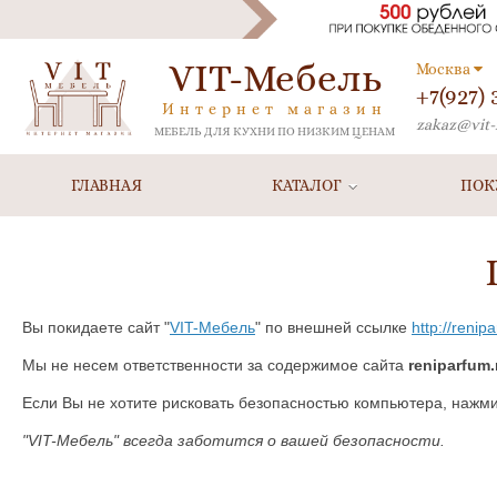
VIT-Мебель
Москва
+7(927)
Интернет магазин
zakaz@vit-
МЕБЕЛЬ ДЛЯ КУХНИ ПО НИЗКИМ ЦЕНАМ
ГЛАВНАЯ
КАТАЛОГ
ПОК
Вы покидаете сайт "
VIT-Мебель
" по внешней ссылке
http://renip
Мы не несем ответственности за содержимое сайта
reniparfum.
Если Вы не хотите рисковать безопасностью компьютера, нажм
"VIT-Мебель" всегда заботится о вашей безопасности.