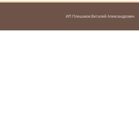
ИП Плешаков Виталий Александрович
ИНН 580300478459
ОГРНИП 321583500051951