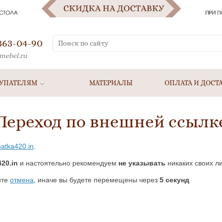
 363-04-90
mebel.ru
УПАТЕЛЯМ
МАТЕРИАЛЫ
ОПЛАТА И ДОСТ
Переход по внешней ссылк
matka420.in
.
20.in
и настоятельно рекомендуем
не указывать
никаких своих л
ите
отмена
, иначе вы будете перемещены через
5
секунд