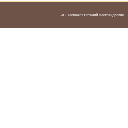
ИП Плешаков Виталий Александрович
ИНН 580300478459
ОГРНИП 321583500051951