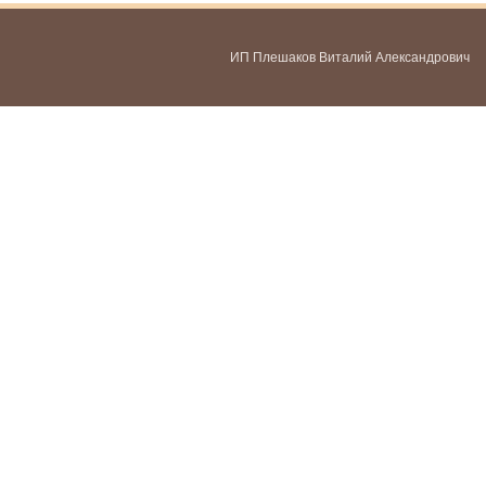
ИП Плешаков Виталий Александрович
ИНН 580300478459
ОГРНИП 321583500051951