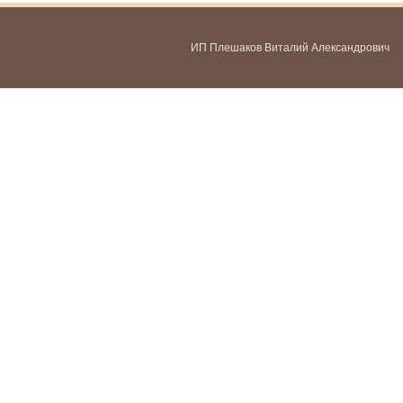
ИП Плешаков Виталий Александрович
ИНН 580300478459
ОГРНИП 321583500051951