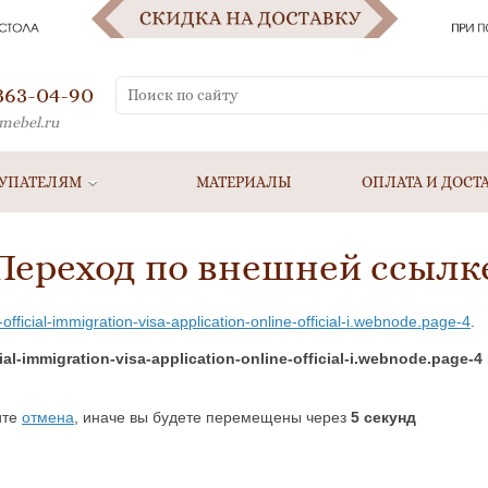
 363-04-90
mebel.ru
УПАТЕЛЯМ
МАТЕРИАЛЫ
ОПЛАТА И ДОСТ
Переход по внешней ссылк
y-official-immigration-visa-application-online-official-i.webnode.page-4
.
cial-immigration-visa-application-online-official-i.webnode.page-4
ите
отмена
, иначе вы будете перемещены через
5
секунд