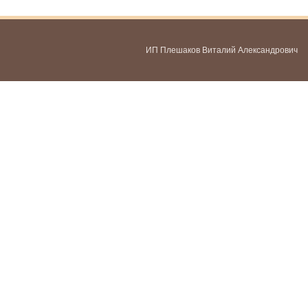
ИП Плешаков Виталий Александрович
ИНН 580300478459
ОГРНИП 321583500051951