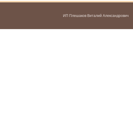
ИП Плешаков Виталий Александрович
ИНН 580300478459
ОГРНИП 321583500051951