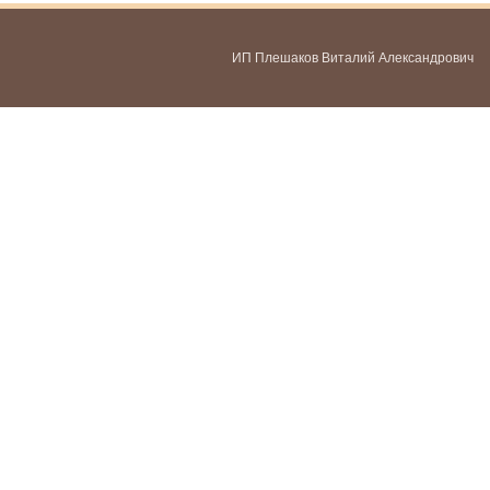
ИП Плешаков Виталий Александрович
ИНН 580300478459
ОГРНИП 321583500051951