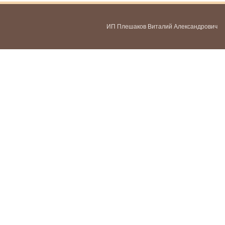
ИП Плешаков Виталий Александрович
ИНН 580300478459
ОГРНИП 321583500051951