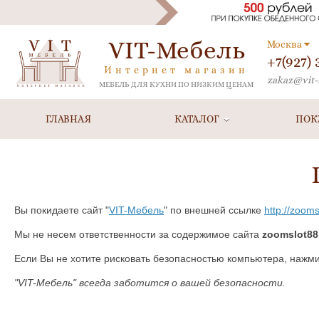
VIT-Мебель
Москва
+7(927)
Интернет магазин
zakaz@vit-
МЕБЕЛЬ ДЛЯ КУХНИ ПО НИЗКИМ ЦЕНАМ
ГЛАВНАЯ
КАТАЛОГ
ПОК
Вы покидаете сайт "
VIT-Мебель
" по внешней ссылке
http://zooms
Мы не несем ответственности за содержимое сайта
zoomslot88.
Если Вы не хотите рисковать безопасностью компьютера, нажм
"VIT-Мебель" всегда заботится о вашей безопасности.