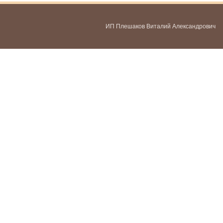
ИП Плешаков Виталий Александрович
ИНН 580300478459
ОГРНИП 321583500051951