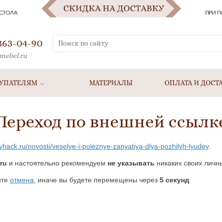
 363-04-90
mebel.ru
УПАТЕЛЯМ
МАТЕРИАЛЫ
ОПЛАТА И ДОСТ
Переход по внешней ссылк
yhack.ru/novosti/veselye-i-poleznye-zanyatiya-dlya-pozhilyh-lyudey
.
ru
и настоятельно рекомендуем
не указывать
никаких своих личн
ите
отмена
, иначе вы будете перемещены через
5
секунд