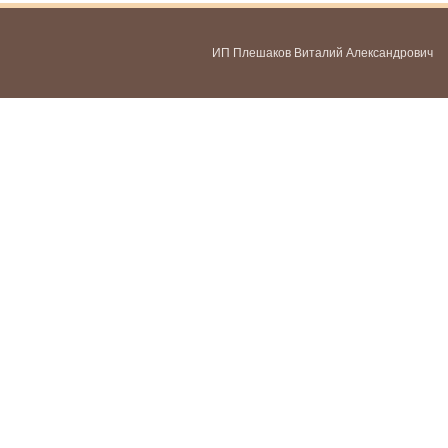
ИП Плешаков Виталий Александрович
ИНН 580300478459
ОГРНИП 321583500051951