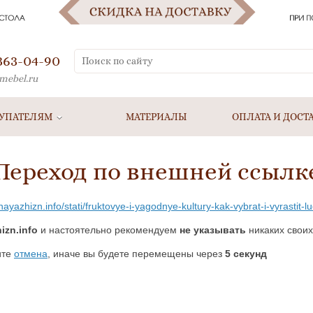
 363-04-90
mebel.ru
УПАТЕЛЯМ
МАТЕРИАЛЫ
ОПЛАТА И ДОСТ
Переход по внешней ссылк
nayazhizn.info/stati/fruktovye-i-yagodnye-kultury-kak-vybrat-i-vyrastit-l
izn.info
и настоятельно рекомендуем
не указывать
никаких своих
ите
отмена
, иначе вы будете перемещены через
5
секунд