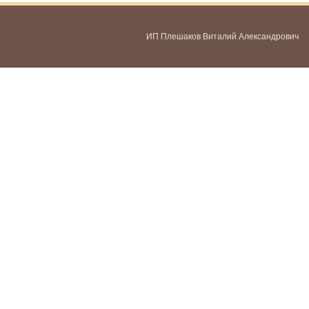
ИП Плешаков Виталий Александрович
ИНН 580300478459
ОГРНИП 321583500051951