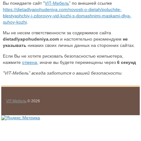
Вы покидаете сайт "
VIT-Мебель
" по внешней ссылке
https://dietadlyapohudeniya.com/novosti-o-dietah/poluchite-
blestyashchiy-i-zdorovyy-vid-kozhi-s-domashnimi-maskami-dlya-
suhoy-kozhi
.
Мы не несем ответственности за содержимое сайта
dietadlyapohudeniya.com
и настоятельно рекомендуем
не
указывать
никаких своих личных данных на сторонних сайтах.
Если Вы не хотите рисковать безопасностью компьютера,
нажмите
отмена
, иначе вы будете перемещены через
5
секунд
"VIT-Мебель" всегда заботится о вашей безопасности.
VIT-Мебель
© 2026