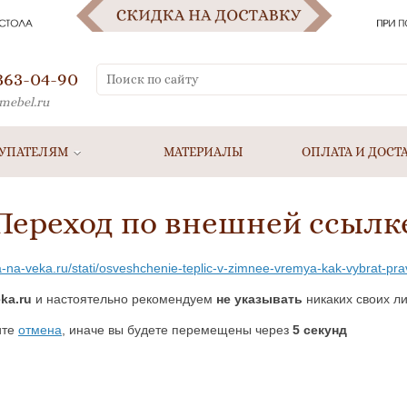
 363-04-90
mebel.ru
УПАТЕЛЯМ
МАТЕРИАЛЫ
ОПЛАТА И ДОСТ
Переход по внешней ссылк
-na-veka.ru/stati/osveshchenie-teplic-v-zimnee-vremya-kak-vybrat-pravi
ka.ru
и настоятельно рекомендуем
не указывать
никаких своих ли
ите
отмена
, иначе вы будете перемещены через
5
секунд