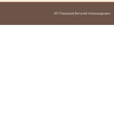
ИП Плешаков Виталий Александрович
ИНН 580300478459
ОГРНИП 321583500051951