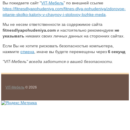
Вы покидаете сайт "
VIT-Мебель
" по внешней ссылке
https://fitnesdlyapohudeniya.com/fitnes-dlya-pohudeniya/zdorovoe-
pitanie-skolko-kaloriy-v-chaynoy-i-stolovoy-lozhke-meda
.
Мы не несем ответственности за содержимое сайта
fitnesdlyapohudeniya.com
и настоятельно рекомендуем
не
указывать
никаких своих личных данных на сторонних сайтах.
Если Вы не хотите рисковать безопасностью компьютера,
нажмите
отмена
, иначе вы будете перемещены через
6
секунд
"VIT-Мебель" всегда заботится о вашей безопасности.
VIT-Мебель
© 2026