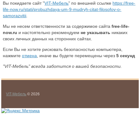
Вы покидаете сайт "
VIT-Мебель
" по внешней ссылке
https://free-
life-now.ru/stati/probuzhdaya-um-9-mudryh-citat-filosofov-o-
samorazvitii
.
Мы не несем ответственности за содержимое сайта
free-life-
now.ru
и настоятельно рекомендуем
не указывать
никаких
своих личных данных на сторонних сайтах.
Если Вы не хотите рисковать безопасностью компьютера,
нажмите
отмена
, иначе вы будете перемещены через
5
секунд
"VIT-Мебель" всегда заботится о вашей безопасности.
VIT-Мебель
© 2026