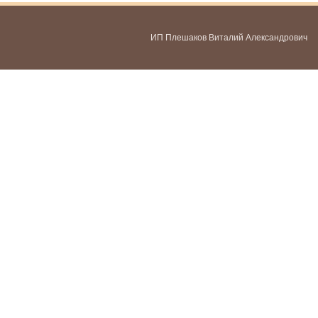
ИП Плешаков Виталий Александрович
ИНН 580300478459
ОГРНИП 321583500051951