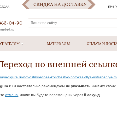
 363-04-90
mebel.ru
УПАТЕЛЯМ
МАТЕРИАЛЫ
ОПЛАТА И ДОСТ
Переход по внешней ссылк
alnaya-figura.ru/novosti/srednee-kolichestvo-botoksa-dlya-ustraneniya
igura.ru
и настоятельно рекомендуем
не указывать
никаких своих 
ите
отмена
, иначе вы будете перемещены через
5
секунд