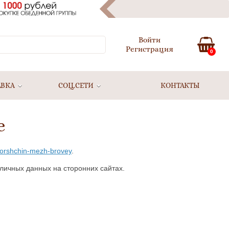
Войти
Регистрация
0
АВКА
СОЦ.СЕТИ
КОНТАКТЫ
е
-morshchin-mezh-brovey
.
личных данных на сторонних сайтах.