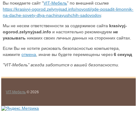
Вы покидаете сайт "
VIT-Мебель
" по внешней ссылке
https://krasivyj-ogorod.zelynyjsad.info/novosti/gde-posadit-limonnik-
na-dache-sovety-dlya-nachinayushchih-sadovodov
.
Мы не несем ответственности за содержимое сайта
krasivyj-
ogorod.zelynyjsad.info
и настоятельно рекомендуем
не
указывать
никаких своих личных данных на сторонних сайтах.
Если Вы не хотите рисковать безопасностью компьютера,
нажмите
отмена
, иначе вы будете перемещены через
5
секунд
"VIT-Мебель" всегда заботится о вашей безопасности.
VIT-Мебель
© 2026