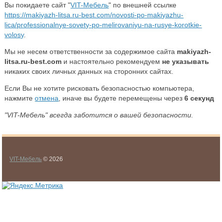
Вы покидаете сайт "
VIT-Мебель
" по внешней ссылке
https://makiyazh-litsa.ru-best.com/novosti-po-makiyazhu-
lica/professionalnye-sovety-po-melirovaniyu-na-rusye-korotkie-
volosy
.
Мы не несем ответственности за содержимое сайта
makiyazh-
litsa.ru-best.com
и настоятельно рекомендуем
не указывать
никаких своих личных данных на сторонних сайтах.
Если Вы не хотите рисковать безопасностью компьютера,
нажмите
отмена
, иначе вы будете перемещены через
6
секунд
"VIT-Мебель" всегда заботится о вашей безопасности.
VIT-Мебель
© 2026