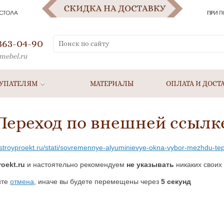
 363-04-90
mebel.ru
УПАТЕЛЯМ
МАТЕРИАЛЫ
ОПЛАТА И ДОСТ
Переход по внешней ссылк
stroyproekt.ru/stati/sovremennye-alyuminievye-okna-vybor-mezhdu-tep
oekt.ru
и настоятельно рекомендуем
не указывать
никаких своих
ите
отмена
, иначе вы будете перемещены через
5
секунд