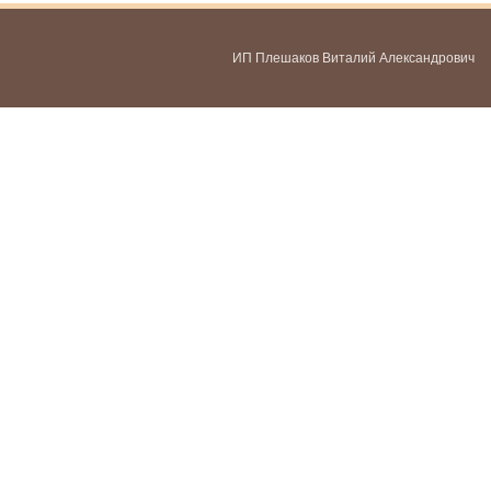
ИП Плешаков Виталий Александрович
ИНН 580300478459
ОГРНИП 321583500051951