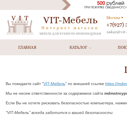
VIT-Мебель
Москва
+7(927)
Интернет магазин
zakaz@vit-
МЕБЕЛЬ ДЛЯ КУХНИ ПО НИЗКИМ ЦЕНАМ
ГЛАВНАЯ
КАТАЛОГ
ПОК
Вы покидаете сайт "
VIT-Мебель
" по внешней ссылке
https://mdm
Мы не несем ответственности за содержимое сайта
mdmstroypr
Если Вы не хотите рисковать безопасностью компьютера, нажм
"VIT-Мебель" всегда заботится о вашей безопасности.