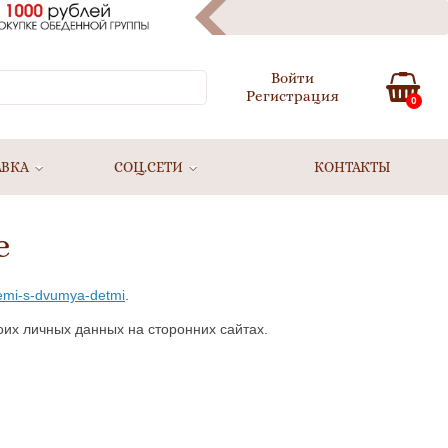
Войти
Регистрация
0
АВКА
СОЦ.СЕТИ
КОНТАКТЫ
е
-semi-s-dvumya-detmi
.
оих личных данных на сторонних сайтах.