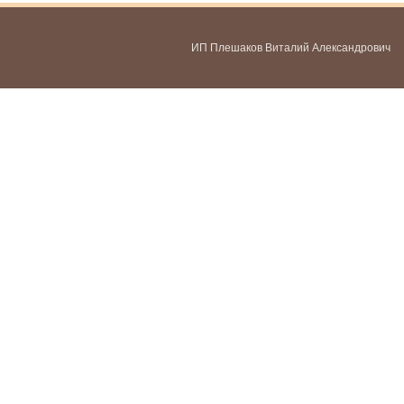
ИП Плешаков Виталий Александрович
ИНН 580300478459
ОГРНИП 321583500051951