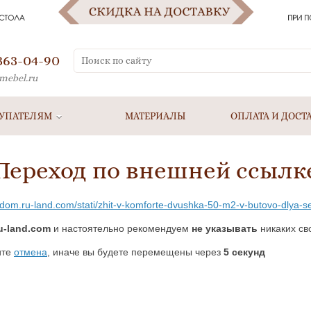
 363-04-90
mebel.ru
УПАТЕЛЯМ
МАТЕРИАЛЫ
ОПЛАТА И ДОСТ
Переход по внешней ссылк
yj-dom.ru-land.com/stati/zhit-v-komforte-dvushka-50-m2-v-butovo-dlya
ru-land.com
и настоятельно рекомендуем
не указывать
никаких св
ите
отмена
, иначе вы будете перемещены через
5
секунд