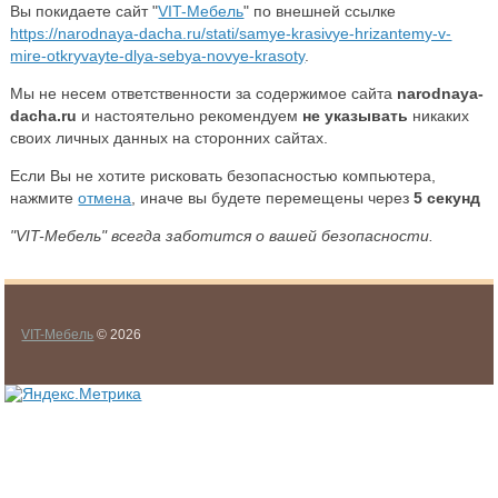
Вы покидаете сайт "
VIT-Мебель
" по внешней ссылке
https://narodnaya-dacha.ru/stati/samye-krasivye-hrizantemy-v-
mire-otkryvayte-dlya-sebya-novye-krasoty
.
Мы не несем ответственности за содержимое сайта
narodnaya-
dacha.ru
и настоятельно рекомендуем
не указывать
никаких
своих личных данных на сторонних сайтах.
Если Вы не хотите рисковать безопасностью компьютера,
нажмите
отмена
, иначе вы будете перемещены через
5
секунд
"VIT-Мебель" всегда заботится о вашей безопасности.
VIT-Мебель
© 2026