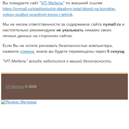
Вы покидаете сайт "
VIT-Мебель
" по внешней ссылке
https://nymall.ru/stati/poluchit-idealnyy-total-blond-na-korotkie-
volosy-podbor-pravilnyh-tonov-i-tehnik
.
Мы не несем ответственности за содержимое сайта
nymall.ru
и
настоятельно рекомендуем
не указывать
никаких своих
личных данных на сторонних сайтах.
Если Вы не хотите рисковать безопасностью компьютера,
нажмите
отмена
, иначе вы будете перемещены через
5
секунд
"VIT-Мебель" всегда заботится о вашей безопасности.
VIT-Мебель
© 2026