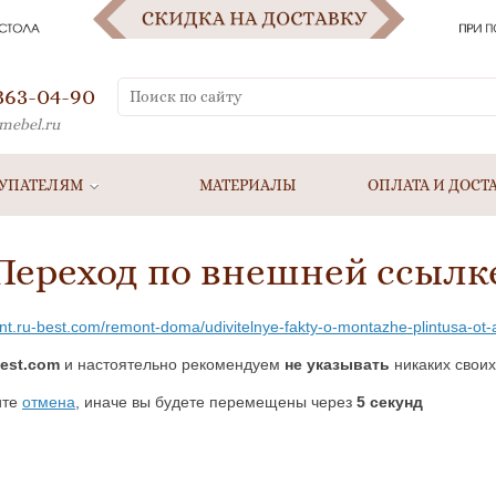
 363-04-90
mebel.ru
УПАТЕЛЯМ
МАТЕРИАЛЫ
ОПЛАТА И ДОСТ
Переход по внешней ссылк
ont.ru-best.com/remont-doma/udivitelnye-fakty-o-montazhe-plintusa-ot
best.com
и настоятельно рекомендуем
не указывать
никаких своих
ите
отмена
, иначе вы будете перемещены через
5
секунд