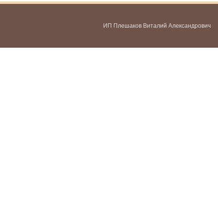
ИП Плешаков Виталий Александрович
ИНН 580300478459
ОГРНИП 321583500051951