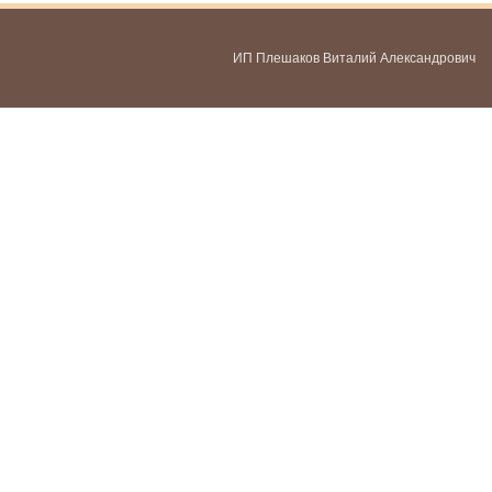
ИП Плешаков Виталий Александрович
ИНН 580300478459
ОГРНИП 321583500051951