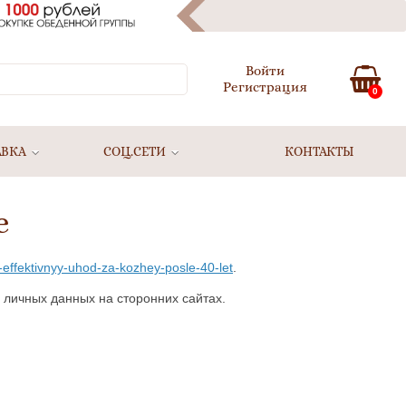
Войти
Регистрация
0
АВКА
СОЦ.СЕТИ
КОНТАКТЫ
е
-effektivnyy-uhod-za-kozhey-posle-40-let
.
 личных данных на сторонних сайтах.