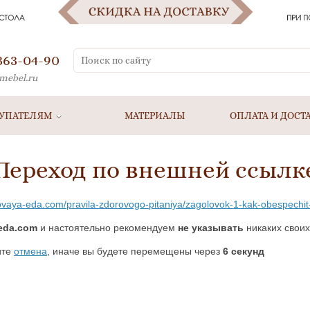
 363-04-90
mebel.ru
УПАТЕЛЯМ
МАТЕРИАЛЫ
ОПЛАТА И ДОСТ
Переход по внешней ссылк
rovaya-eda.com/pravila-zdorovogo-pitaniya/zagolovok-1-kak-obespechit
eda.com
и настоятельно рекомендуем
не указывать
никаких своих
ите
отмена
, иначе вы будете перемещены через
5
секунд