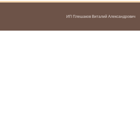
ИП Плешаков Виталий Александрович
ИНН 580300478459
ОГРНИП 321583500051951