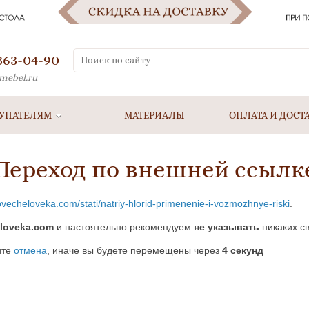
 363-04-90
mebel.ru
УПАТЕЛЯМ
МАТЕРИАЛЫ
ОПЛАТА И ДОСТ
Переход по внешней ссылк
ovecheloveka.com/stati/natriy-hlorid-primenenie-i-vozmozhnye-riski
.
loveka.com
и настоятельно рекомендуем
не указывать
никаких св
ите
отмена
, иначе вы будете перемещены через
4
секунд