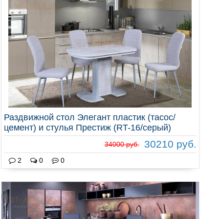
Раздвижной стол Элегант пластик (тасос/
цемент) и стулья Престиж (RT-16/серый)
30210 руб.
34000 руб.
2
0
0