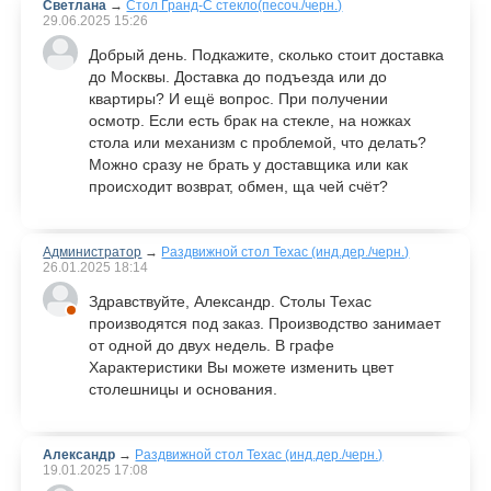
Светлана
→
Стол Гранд-С стекло(песоч./черн.)
29.06.2025
15:26
Добрый день. Подкажите, сколько стоит доставка
до Москвы. Доставка до подъезда или до
квартиры? И ещё вопрос. При получении
осмотр. Если есть брак на стекле, на ножках
стола или механизм с проблемой, что делать?
Можно сразу не брать у доставщика или как
происходит возврат, обмен, ща чей счёт?
Администратор
→
Раздвижной стол Техас (инд.дер./черн.)
26.01.2025
18:14
Здравствуйте, Александр. Столы Техас
производятся под заказ. Производство занимает
от одной до двух недель. В графе
Характеристики Вы можете изменить цвет
столешницы и основания.
Александр
→
Раздвижной стол Техас (инд.дер./черн.)
19.01.2025
17:08