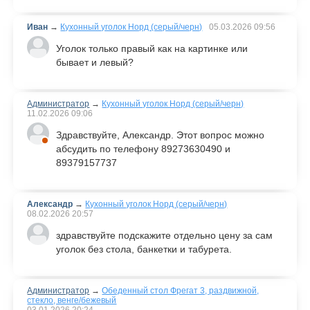
Иван
→
Кухонный уголок Норд (серый/черн)
05.03.2026
09:56
Уголок только правый как на картинке или
бывает и левый?
Администратор
→
Кухонный уголок Норд (серый/черн)
11.02.2026
09:06
Здравствуйте, Александр. Этот вопрос можно
абсудить по телефону 89273630490 и
89379157737
Александр
→
Кухонный уголок Норд (серый/черн)
08.02.2026
20:57
здравствуйте подскажите отдельно цену за сам
уголок без стола, банкетки и табурета.
Администратор
→
Обеденный стол Фрегат 3, раздвижной,
стекло, венге/бежевый