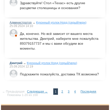
Здравствуйте! Стол «Техас» есть другие
расцветки столешницы и основания?
Администратор
→
Кухонный уголок Норд (серый/черн)
25.09.2024
14:10
Да, конечно. Но всё зависит от вашего места
жительства. Дмитрий, наберите мне пожалуйста
89379157737 и мы с вами обсудим все
моменты.
Дмитрий
→
Кухонный уголок Норд (серый/черн)
25.09.2024
12:19
Подскажите пожалуйста, доставка ТК возможна?
← Предыдущая
Следующая →
1
2
3
4
Последняя
Показаны 1-20 из 168