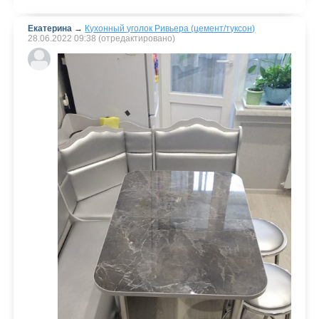
Екатерина
→
Кухонный уголок Ривьера (цемент/туксон)
28.06.2022
09:38
(отредактировано)