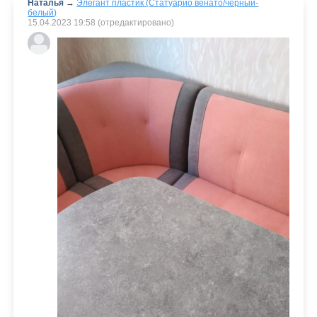
Наталья
→
Элегант пластик (Статуарио венато/черный-
белый)
15.04.2023
19:58
(отредактировано)