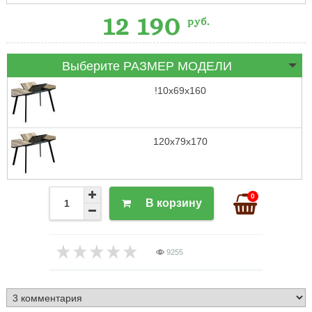
12 190
руб.
Выберите РАЗМЕР МОДЕЛИ
!10х69х160
120х79х170
0
В корзину
9255