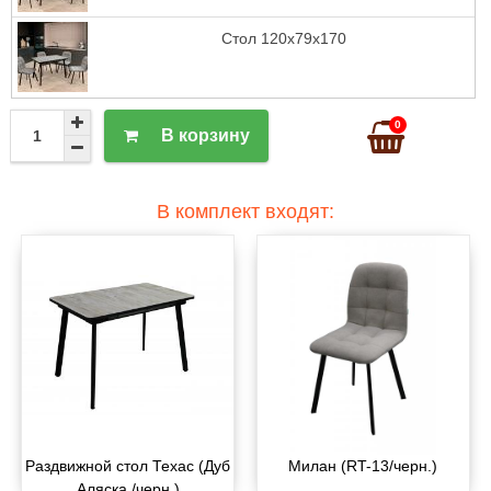
Стол 120х79х170
0
В корзину
В комплект входят:
Раздвижной стол Техас (Дуб
Милан (RT-13/черн.)
Аляска./черн.)